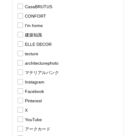
CasaBRUTUS
CONFORT
I'm home
建築知識
ELLE DECOR
tecture
architecturephoto
マテリアルバンク
Instagram
Facebook
Pinterest
X
YouTube
アークカード